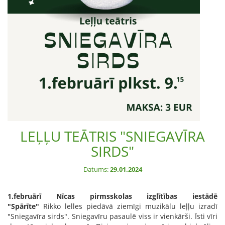
LEĻĻU TEĀTRIS "SNIEGAVĪRA
SIRDS"
Datums:
29.01.2024
1.februārī Nīcas pirmsskolas izglītības iestādē
"Spārīte"
Rikko lelles piedāvā ziemīgi muzikālu leļļu izradī
"Sniegavīra sirds". Sniegavīru pasaulē viss ir vienkārši. Īsti vīri