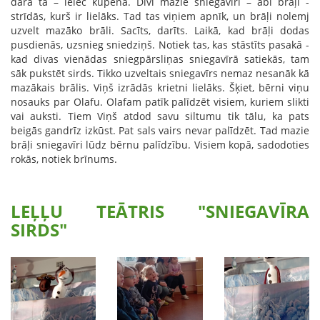
dara tā – ielec kupenā. Divi mazie sniegavīri – abi brāļi -
strīdās, kurš ir lielāks. Tad tas viņiem apnīk, un brāļi nolemj
uzvelt mazāko brāli. Sacīts, darīts. Laikā, kad brāļi dodas
pusdienās, uzsnieg sniedziņš. Notiek tas, kas stāstīts pasakā -
kad divas vienādas sniegpārsliņas sniegavīrā satiekās, tam
sāk pukstēt sirds. Tikko uzveltais sniegavīrs nemaz nesanāk kā
mazākais brālis. Viņš izrādās krietni lielāks. Šķiet, bērni viņu
nosauks par Olafu. Olafam patīk palīdzēt visiem, kuriem slikti
vai auksti. Tiem Viņš atdod savu siltumu tik tālu, ka pats
beigās gandrīz izkūst. Pat sals vairs nevar palīdzēt. Tad mazie
brāļi sniegavīri lūdz bērnu palīdzību. Visiem kopā, sadodoties
rokās, notiek brīnums.
LEĻĻU TEĀTRIS "SNIEGAVĪRA
SIRDS"