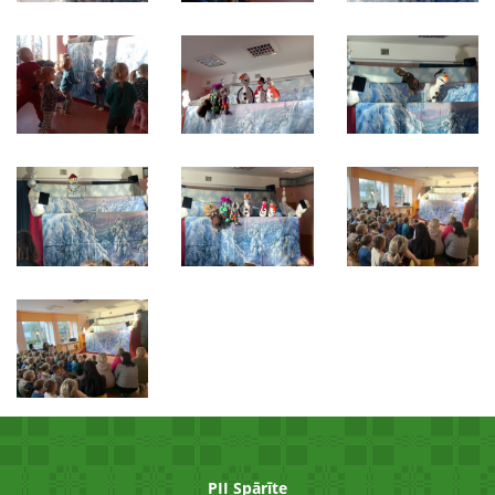
PII Spārīte