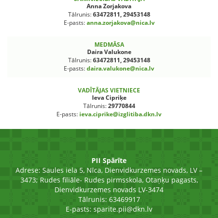
Anna Zorjakova
Tālrunis:
63472811, 29453148
E-pasts:
anna.zorjakova@nica.lv
MEDMĀSA
Daira Valukone
Tālrunis:
63472811, 29453148
E-pasts:
daira.valukone@nica.lv
VADĪTĀJAS VIETNIECE
Ieva Cipriķe
Tālrunis:
29770844
E-pasts:
ieva.ciprike@izglitiba.dkn.lv
PII Spārīte
Adrese:
Saules iela 5, Nīca, Dienvidkurzemes novads, LV –
3473; Rudes filiāle- Rudes pirmsskola, Otaņķu pagasts,
Dienvidkurzemes novads LV-3474
Tālrunis: 63469917
E-pasts:
sparite.pii@dkn.lv