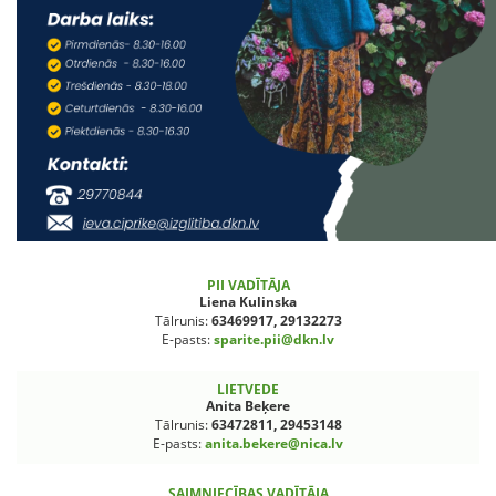
PII VADĪTĀJA
Liena Kulinska
Tālrunis:
63469917, 29132273
E-pasts:
sparite.pii@dkn.lv
LIETVEDE
Anita Beķere
Tālrunis:
63472811, 29453148
E-pasts:
anita.bekere@nica.lv
SAIMNIECĪBAS VADĪTĀJA