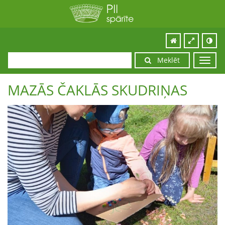
Meklēt
Toggl
navig
MAZĀS ČAKLĀS SKUDRIŅAS