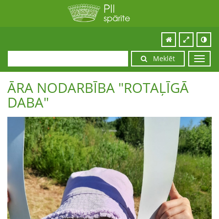
Meklēt
Toggl
navig
ĀRA NODARBĪBA "ROTAĻĪGĀ
DABA"