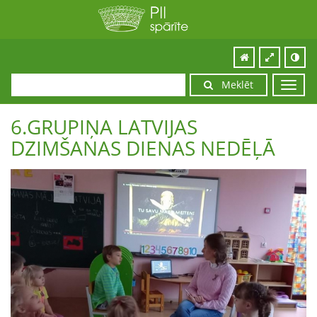
Meklēt
Toggl
navig
6.GRUPIŅA LATVIJAS
DZIMŠANAS DIENAS NEDĒĻĀ