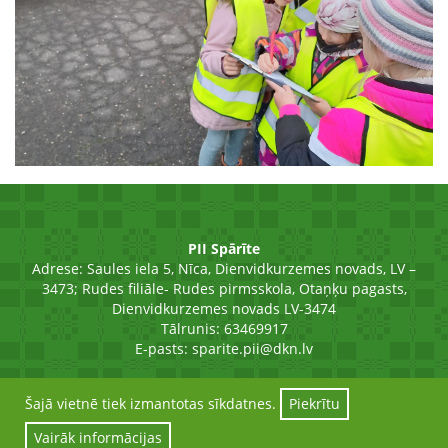
PII Spārīte
Adrese:
Saules iela 5, Nīca, Dienvidkurzemes novads, LV –
3473; Rudes filiāle- Rudes pirmsskola, Otaņķu pagasts,
Dienvidkurzemes novads LV-3474
Tālrunis: 63469917
E-pasts:
sparite.pii@dkn.lv
Šajā vietnē tiek izmantotas sīkdatnes.
Piekrītu
Vairāk informācijas