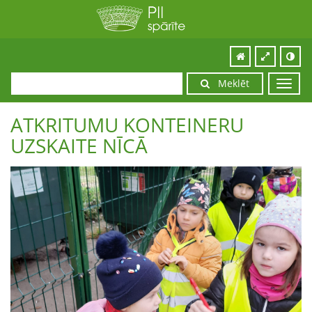
Meklēt
Toggl
navig
ATKRITUMU KONTEINERU
UZSKAITE NĪCĀ