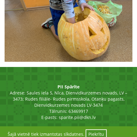
PII Spārīte
Adrese:
Saules iela 5, Nīca, Dienvidkurzemes novads, LV –
3473; Rudes filiāle- Rudes pirmsskola, Otaņķu pagasts,
Dienvidkurzemes novads LV-3474
Tālrunis: 63469917
E-pasts:
sparite.pii@dkn.lv
Šajā vietnē tiek izmantotas sīkdatnes.
Piekrītu