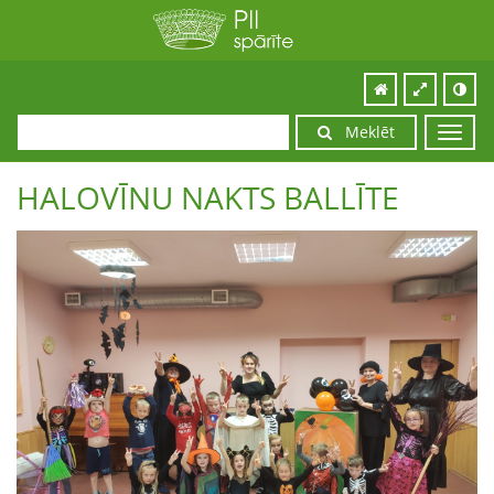
Meklēt
Toggl
navig
HALOVĪNU NAKTS BALLĪTE