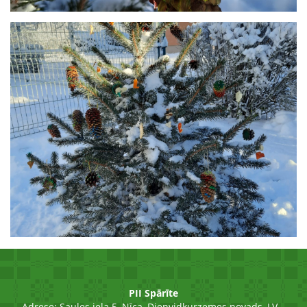
PII Spārīte
Adrese:
Saules iela 5, Nīca, Dienvidkurzemes novads, LV –