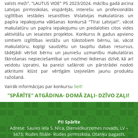
valsts meži", "LAUTUS VIDE" PS 2023/2024. mācību gadā aicina
Latvijas pirmsskolas, vispārējās, interešu un profesionālās
izglītības iestādes iesaistīties Vislatvijas makulatūras un
papīra iepakojuma vākšanas konkursā "Tīrai Latvijai!", vācot
makulatūru un papīra iepakojumu un piedaloties citos vides
aktivitāšu un iesaistes projektos. Konkurss ik gadus apvieno
simtiem izglītības iestāžu un tūkstošiem bērnu, lai, vācot
makulatūru, kopīgi saudzētu un taupītu dabas resursus,
tādējādi vēršot bērnu un jauniešu uzmanību makulatūras
šķirošanas nepieciešamībai un nozīmei ikdienas dzīvē, kā arī
veidotu izpratni, ka pareizi sašķiroti un pārstrādei nodoti
atkritumi kļūst par vērtīgām izejvielām jaunu produktu
ražošanā.
Vairāk informācijas par konkursu
šeit!
"SPĀRĪTE" ATGĀDINA- DOMĀ ZAĻI- DZĪVO ZAĻI!
PII Spārīte
Adrese:
Saules iela 5, Nīca, Dienvidkurzemes novads, LV –
3473; Rudes filiāle- Rudes pirmsskola, Otaņķu pagasts,