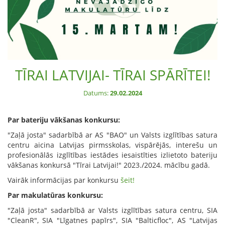
TĪRAI LATVIJAI- TĪRAI SPĀRĪTEI!
Datums:
29.02.2024
Par bateriju vākšanas konkursu:
"Zaļā josta" sadarbībā ar AS "BAO" un Valsts izglītības satura
centru aicina Latvijas pirmsskolas, vispārējās, interešu un
profesionālās izglītības iestādes iesaistīties izlietoto bateriju
vākšanas konkursā "Tīrai Latvijai!" 2023./2024. mācību gadā.
Vairāk informācijas par konkursu
šeit!
Par makulatūras konkursu:
"Zaļā josta" sadarbībā ar Valsts izglītības satura centru, SIA
"CleanR", SIA "Līgatnes papīrs", SIA "Balticfloc", AS "Latvijas