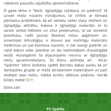
nākotnes paaudžu vajadzību apmierināšanai.
Šī gada tēma ir “Meži- ilgtspējīga ražošana un patēriņš” tā
uzsver meža nozares risinājumus, lai cīnītos ar klimata
pārmaiņu problēmām, kā arī veidotu saikni starp mežiem un
ilgtspējīgu attīstību. Koksne ir ilgtspējīgs materiāls. Ar to
varam veidot mēbeles un citus piederumus, tā var aizvietot
plastmasu, radīt jaunas šķiedras mūsu apģērbam un,
izmantojot tehnoloģiju, ir kļuvusi par nozīmīgu materiālu
medicīnas un pat kosmosa nozarēs. Ir ļoti svarīgi patērēt un
ražot koksni videi, planētai un tās iedzīvotājiem draudzīgākā
veidā. Aizsargāsim šo atjaunojamo resursu ar ilgtspējīgu
mežu apsaimniekošanu. Šo dienu atzīmēja arī Nīcas
"Spārītes" bērni dodoties izpētīt Bernātu dabas parku, kā arī
darbojoties grupās ar mežā atrodamiem materiāliem un paši
veidojot savu mežu- stādot priežu sēkliņas podiņos. Vairāk
bildes meklē
ŠEIT!
Dzīvo zaļi!
PII Spārīte