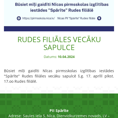
RUDES FILIĀLES VECĀKU
SAPULCE
Datums:
10.04.2024
Būsiet mīļi gaidīti Nīcas pirmsskolas izglītības iestādes
"Spārīte" Rudes filiāles vecāku sapulcē š.g. 17. aprīlī plkst.
17.oo Rudes filiālē.
PII Spārīte
Adrese:
Saules iela 5, Nīca, Dienvidkurzemes novads, LV –