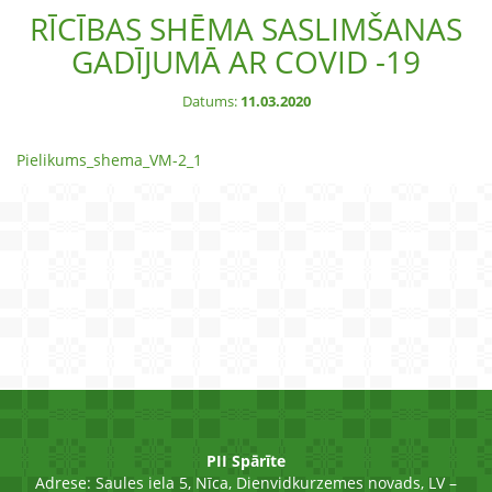
RĪCĪBAS SHĒMA SASLIMŠANAS
GADĪJUMĀ AR COVID -19
Datums:
11.03.2020
Pielikums_shema_VM-2_1
PII Spārīte
Adrese:
Saules iela 5, Nīca, Dienvidkurzemes novads, LV –