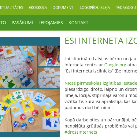
KTUALITĀTES
EKOSKOLA
DOKUMENTI
LOGOPĒDU SLEJA
PEDAGOGU 
OTO
PASĀKUMI
LEPOJAMIES
KONTAKTI
ESI INTERNETA IZ
Lai stiprinātu Latvijas bērnu un ja
interneta centrs ar
Google.org
atbal
“Esi interneta izcilnieks” (Be Inter
Nīcas pirmsskolas izglītības iestāde
piesardzīgo, drošo, laipno un drosm
līmēja, locīja, stiprināja varoņu mo
vizītkarte, kurā īsi aprakstīja, kas
padomus dod bērniem.
Kopā darbojoties un pārrunājot, bē
nenokļūtu grūtībās problēmās vai 
#drossinternets