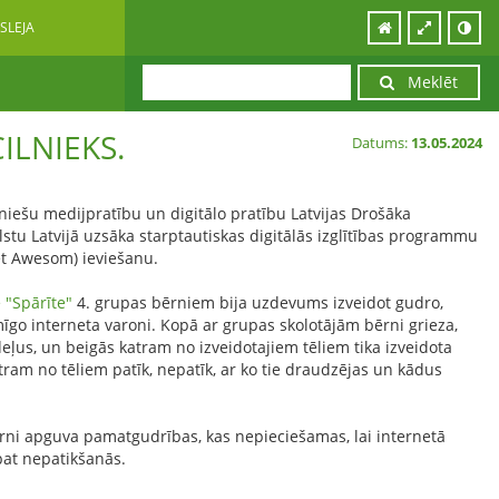
SLEJA
Meklēt
CILNIEKS.
Datums:
13.05.2024
uniešu medijpratību un digitālo pratību Latvijas Drošāka
stu Latvijā uzsāka starptautiskas digitālās izglītības programmu
net Awesom) ieviešanu.
 "Spārīte"
4. grupas bērniem bija uzdevums izveidot gudro,
īgo interneta varoni. Kopā ar grupas skolotājām bērni grieza,
deļus, un beigās katram no izveidotajiem tēliem tika izveidota
 katram no tēliem patīk, nepatīk, ar ko tie draudzējas un kādus
rni apguva pamatgudrības, kas nepieciešamas, lai internetā
pat nepatikšanās.