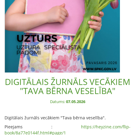
DIGITĀLAIS ŽURNĀLS VECĀKIEM
"TAVA BĒRNA VESELĪBA"
Datums:
07.05.2026
Digitālais žurnāls vecākiem "Tava bērna veselība".
Pieejams :
https://heyzine.com/flip-
book/8a77e0144f.html#page/1