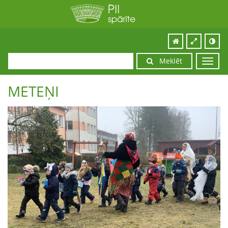
Meklēt
Toggl
navig
METEŅI