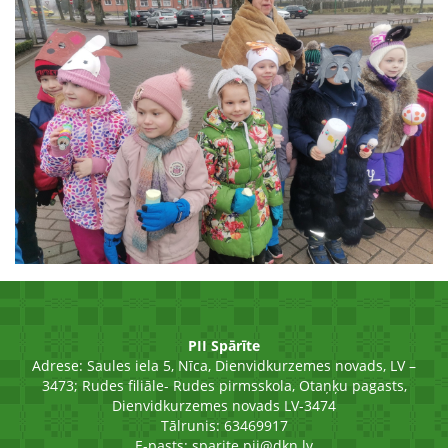
PII Spārīte
Adrese:
Saules iela 5, Nīca, Dienvidkurzemes novads, LV –
3473; Rudes filiāle- Rudes pirmsskola, Otaņķu pagasts,
Dienvidkurzemes novads LV-3474
Tālrunis: 63469917
E-pasts:
sparite.pii@dkn.lv