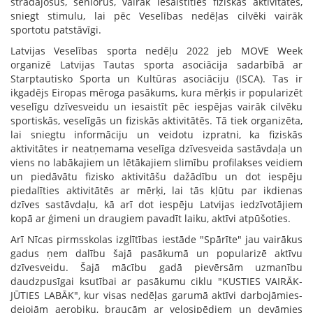
strādājošus, seniorus, vairāk iesaistīties fiziskās aktivitātēs,
sniegt stimulu, lai pēc Veselības nedēļas cilvēki vairāk
sportotu patstāvīgi.
Latvijas Veselības sporta nedēļu 2022 jeb MOVE Week
organizē Latvijas Tautas sporta asociācija sadarbībā ar
Starptautisko Sporta un Kultūras asociāciju (ISCA). Tas ir
ikgadējs Eiropas mēroga pasākums, kura mērķis ir popularizēt
veselīgu dzīvesveidu un iesaistīt pēc iespējas vairāk cilvēku
sportiskās, veselīgās un fiziskās aktivitātēs. Tā tiek organizēta,
lai sniegtu informāciju un veidotu izpratni, ka fiziskās
aktivitātes ir neatņemama veselīga dzīvesveida sastāvdaļa un
viens no labākajiem un lētākajiem slimību profilakses veidiem
un piedāvātu fizisko aktivitāšu dažādību un dot iespēju
piedalīties aktivitātēs ar mērķi, lai tās kļūtu par ikdienas
dzīves sastāvdaļu, kā arī dot iespēju Latvijas iedzīvotājiem
kopā ar ģimeni un draugiem pavadīt laiku, aktīvi atpūšoties.
Arī Nīcas pirmsskolas izglītības iestāde "Spārīte" jau vairākus
gadus ņem dalību šajā pasākumā un popularizē aktīvu
dzīvesveidu. Šajā mācību gadā pievērsām uzmanību
daudzpusīgai ksutībai ar pasākumu ciklu "KUSTIES VAIRĀK-
JŪTIES LABĀK", kur visas nedēļas garumā aktīvi darbojāmies-
dejojām aerobiku, braucām ar velosipēdiem un devāmies